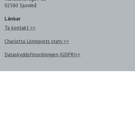
02580 Sjundeå
Länkar
Ta kontakt >>
Charlotta Lönnqvists staty >>
Dataskyddsförordningen (GDPR)>>