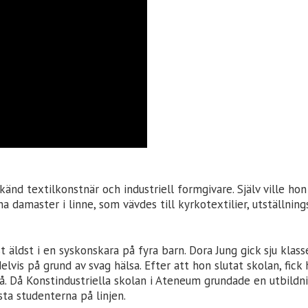
änd textilkonstnär och industriell formgivare. Själv ville hon
 damaster i linne, som vävdes till kyrkotextilier, utställnin
 äldst i en syskonskara på fyra barn. Dora Jung gick sju klass
lvis på grund av svag hälsa. Efter att hon slutat skolan, fick
rå. Då Konstindustriella skolan i Ateneum grundade en utbildni
sta studenterna på linjen.