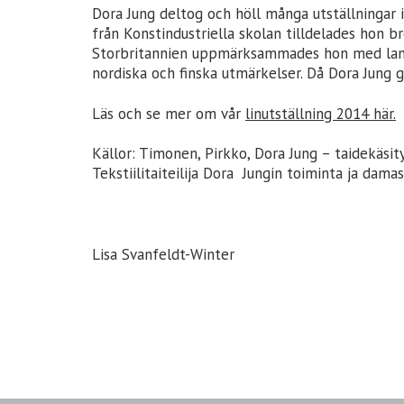
Dora Jung deltog och höll många utställningar i
från Konstindustriella skolan tilldelades hon b
Storbritannien uppmärksammades hon med landet
nordiska och finska utmärkelser. Då Dora Jung gi
Läs och se mer om vår
linutställning 2014 här.
Källor: Timonen, Pirkko, Dora Jung – taidekäsity
Tekstiilitaiteilija Dora Jungin toiminta ja damas
Lisa Svanfeldt-Winter