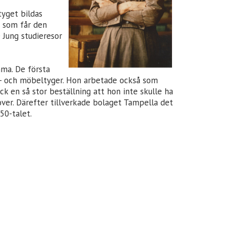
tyget bildas
t som får den
 Jung studieresor
mma. De första
ym- och möbeltyger. Hon arbetade också som
ck en så stor beställning att hon inte skulle ha
over. Därefter tillverkade bolaget Tampella det
950-talet.