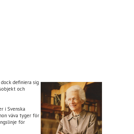
 dock definiera sig
gsobjekt och
er i Svenska
 hon väva tyger för
ngslinje för