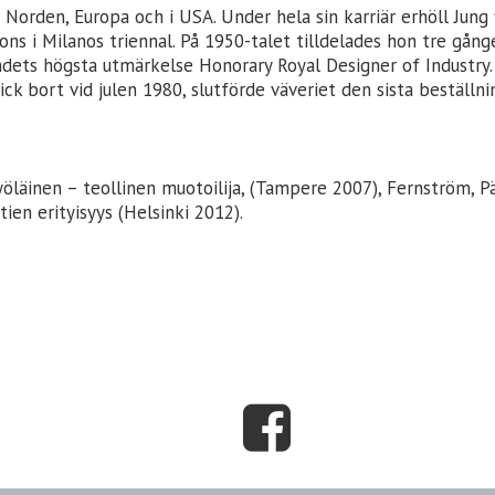
 Norden, Europa och i USA. Under hela sin karriär erhöll Jung 
rons i Milanos triennal. På 1950-talet tilldelades hon tre gång
s högsta utmärkelse Honorary Royal Designer of Industry. Dä
ck bort vid julen 1980, slutförde väveriet den sista beställni
öläinen – teollinen muotoilija, (Tampere 2007), Fernström, Päi
tien erityisyys (Helsinki 2012).