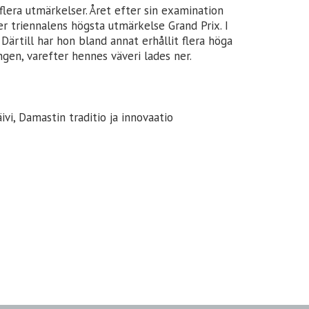
flera utmärkelser. Året efter sin examination
er triennalens högsta utmärkelse Grand Prix. I
rtill har hon bland annat erhållit flera höga
ngen, varefter hennes väveri lades ner.
vi, Damastin traditio ja innovaatio