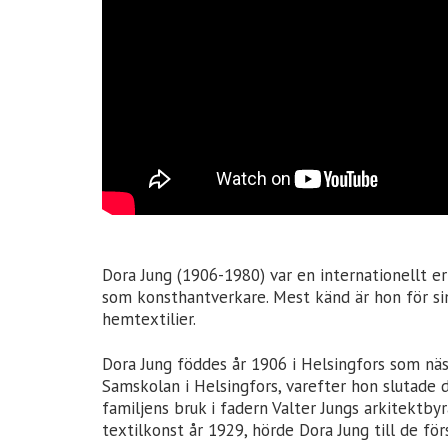
Dora Jung (1906-1980) var en internationellt erk
som konsthantverkare. Mest känd är hon för sina
hemtextilier.
Dora Jung föddes år 1906 i Helsingfors som näst
Samskolan i Helsingfors, varefter hon slutade de
familjens bruk i fadern Valter Jungs arkitektby
textilkonst år 1929, hörde Dora Jung till de för