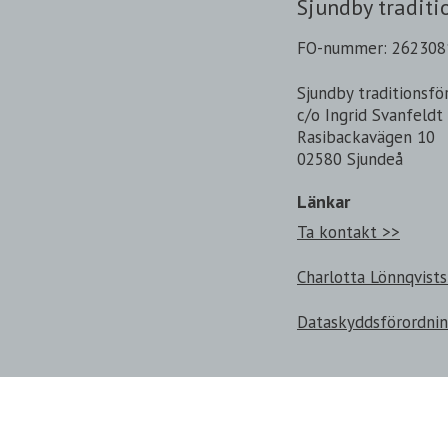
Sjundby traditi
FO-nummer: 262308
Sjundby traditionsfö
c/o Ingrid Svanfeldt
Rasibackavägen 10
02580 Sjundeå
Länkar
Ta kontakt >>
Charlotta Lönnqvists
Dataskyddsförordni