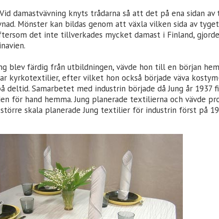
 Vid damastvävning knyts trådarna så att det på ena sidan av 
nad. Mönster kan bildas genom att växla vilken sida av tyge
ftersom det inte tillverkades mycket damast i Finland, gjorde
inavien.
ng blev färdig från utbildningen, vävde hon till en början he
var kyrkotextilier, efter vilket hon också började väva kost
å deltid. Samarbetet med industrin började då Jung år 1937 fi
 den för hand hemma. Jung planerade textilierna och vävde pr
I större skala planerade Jung textilier för industrin först på 1