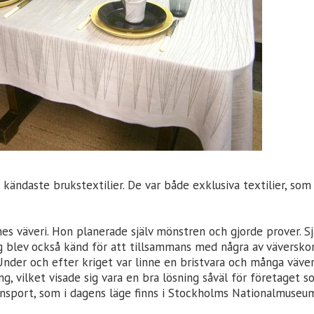
 kändaste brukstextilier. De var både exklusiva textilier, som
ennes väveri. Hon planerade själv mönstren och gjorde prover. 
g blev också känd för att tillsammans med några av väversko
Under och efter kriget var linne en bristvara och många väver
ng, vilket visade sig vara en bra lösning såväl för företaget
ansport, som i dagens läge finns i Stockholms Nationalmuseum