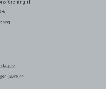
onsförening rf
1-6
rening
 staty >>
ngen (GDPR)>>