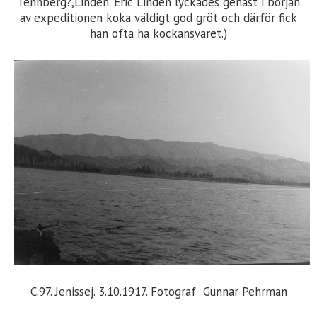
Tennberg?,Lindén. Eric Lindén lyckades genast i början
av expeditionen koka väldigt god gröt och därför fick
han ofta ha kockansvaret.)
C.97. Jenissej. 3.10.1917. Fotograf Gunnar Pehrman