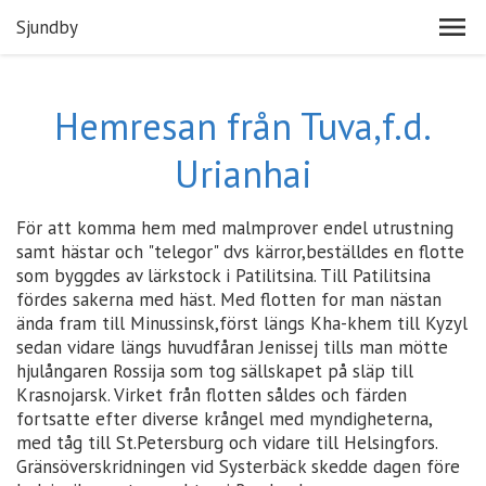
Sjundby
Hemresan från Tuva,f.d.
Urianhai
För att komma hem med malmprover endel utrustning
samt hästar och "telegor" dvs kärror,beställdes en flotte
som byggdes av lärkstock i Patilitsina. Till Patilitsina
fördes sakerna med häst. Med flotten for man nästan
ända fram till Minussinsk,först längs Kha-khem till Kyzyl
sedan vidare längs huvudfåran Jenissej tills man mötte
hjulångaren Rossija som tog sällskapet på släp till
Krasnojarsk. Virket från flotten såldes och färden
fortsatte efter diverse krångel med myndigheterna,
med tåg till St.Petersburg och vidare till Helsingfors.
Gränsöverskridningen vid Systerbäck skedde dagen före