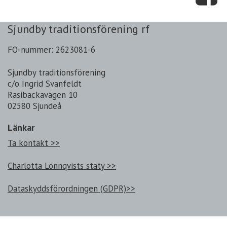
Sjundby traditionsförening rf
FO-nummer: 2623081-6
Sjundby traditionsförening
c/o Ingrid Svanfeldt
Rasibackavägen 10
02580 Sjundeå
Länkar
Ta kontakt >>
Charlotta Lönnqvists staty >>
Dataskyddsförordningen (GDPR)>>