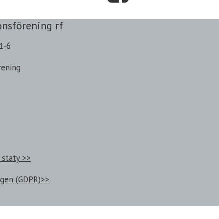
onsförening rf
1-6
rening
 staty >>
ngen (GDPR)>>