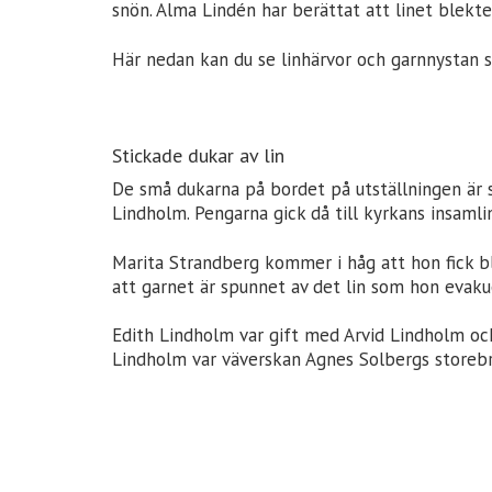
snön. Alma Lindén har berättat att linet blek
Här nedan kan du se linhärvor och garnnystan so
Stickade dukar av lin
De små dukarna på bordet på utställningen är 
Lindholm. Pengarna gick då till kyrkans insamli
Marita Strandberg kommer i håg att hon fick b
att garnet är spunnet av det lin som hon evak
Edith Lindholm var gift med Arvid Lindholm och
Lindholm var väverskan Agnes Solbergs storebr