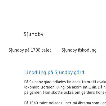
Sjundby
Sjundby
Sjundby på 1700 talet
Sjundby fiskodling
Linodling på Sjundby gård
På Sjundby gård odlades lin ända fram till eva
lokomobilföraren Kling, på åkern intill ån. Då h
på gården. Hon skötte också om gårdens höns 
På 1940-talet odlades linet på åkrarna som ligg