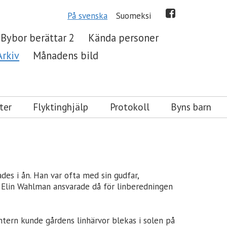
På svenska
Suomeksi
Bybor berättar 2
Kända personer
Arkiv
Månadens bild
ter
Flyktinghjälp
Protokoll
Byns barn
des i ån. Han var ofta med sin gudfar,
an. Elin Wahlman ansvarade då för linberedningen
ntern kunde gårdens linhärvor blekas i solen på