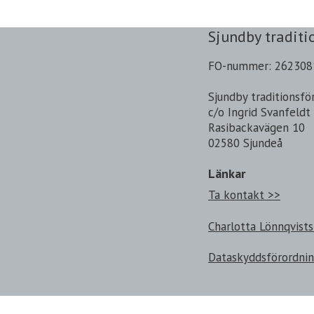
Sjundby traditi
FO-nummer: 262308
Sjundby traditionsfö
c/o Ingrid Svanfeldt
Rasibackavägen 10
02580 Sjundeå
Länkar
Ta kontakt >>
Charlotta Lönnqvists
Dataskyddsförordni