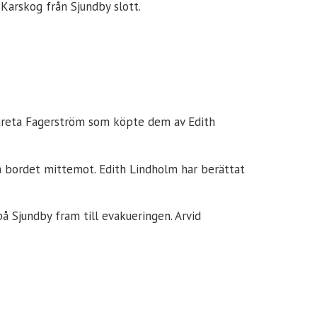
Karskog från Sjundby slott.
gareta Fagerström som köpte dem av Edith
å bordet mittemot. Edith Lindholm har berättat
å Sjundby fram till evakueringen. Arvid