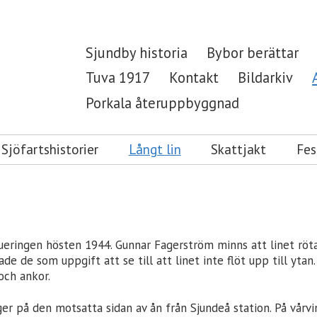
Sjundby historia
Bybor berättar
Tuva 1917
Kontakt
Bildarkiv
Porkala återuppbyggnad
Sjöfartshistorier
Långt lin
Skattjakt
Fes
kueringen hösten 1944. Gunnar Fagerström minns att linet röta
ade de som uppgift att se till att linet inte flöt upp till yt
och ankor.
er på den motsatta sidan av ån från Sjundeå station. På vårvi