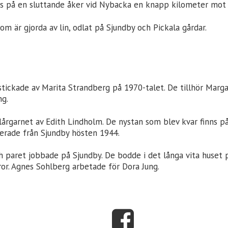
tes på en sluttande åker vid Nybacka en knapp kilometer mot 
m är gjorda av lin, odlat på Sjundby och Pickala gårdar.
stickade av Marita Strandberg på 1970-talet. De tillhör Mar
ng.
lårgarnet av Edith Lindholm. De nystan som blev kvar finns p
uerade från Sjundby hösten 1944.
 paret jobbade på Sjundby. De bodde i det långa vita huset p
or. Agnes Sohlberg arbetade för Dora Jung.