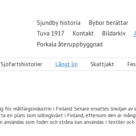
Sjundby historia
Bybor berättar
Tuva 1917
Kontakt
Bildarkiv
Porkala återuppbyggnad
Sjöfartshistorier
Långt lin
Skattjakt
Fes
ig för målfärgsindustrin i Finland. Senare ersattes linoljan av
erta en plats som odlingsväxt i Finland, eftersom den är mångs
 kan användas som foder och stråna kan användas i textiler och 