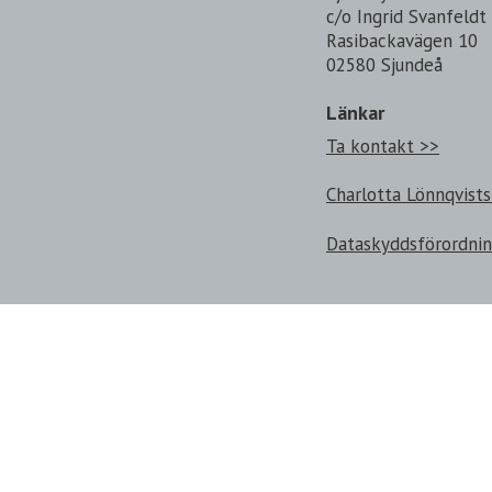
c/o Ingrid Svanfeldt
Rasibackavägen 10
02580 Sjundeå
Länkar
Ta kontakt >>
Charlotta Lönnqvists
Dataskyddsförordni