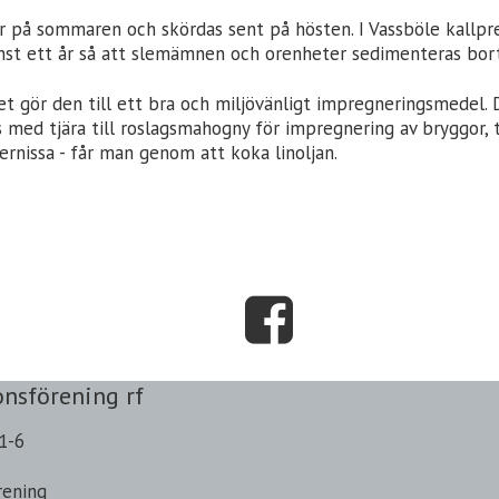
 på sommaren och skördas sent på hösten. I Vassböle kallpress
inst ett år så att slemämnen och orenheter sedimenteras bort
ilket gör den till ett bra och miljövänligt impregneringsmedel
 med tjära till roslagsmahogny för impregnering av bryggor, te
fernissa - får man genom att koka linoljan.
onsförening rf
1-6
rening