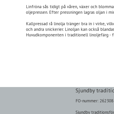
Linfröna sås tidigt på våren, växer och blommar
oljepressen. Efter pressningen lagras oljan i m
Kallpressad rå linolja tränger bra in i virke, v
och andra snickerier. Linoljan kan också blandas
Huvudkomponenten i traditionell linoljefärg - 
Sjundby traditi
FO-nummer: 262308
Sjundby traditionsfö