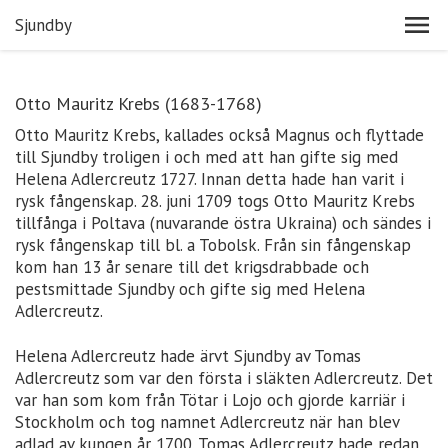
Sjundby
Otto Mauritz Krebs (1683-1768)
Otto Mauritz Krebs, kallades också Magnus och flyttade
till Sjundby troligen i och med att han gifte sig med
Helena Adlercreutz 1727. Innan detta hade han varit i
rysk fångenskap. 28. juni 1709 togs Otto Mauritz Krebs
tillfånga i Poltava (nuvarande östra Ukraina) och sändes i
rysk fångenskap till bl. a Tobolsk. Från sin fångenskap
kom han 13 år senare till det krigsdrabbade och
pestsmittade Sjundby och gifte sig med Helena
Adlercreutz.
Helena Adlercreutz hade ärvt Sjundby av Tomas
Adlercreutz som var den första i släkten Adlercreutz. Det
var han som kom från Tötar i Lojo och gjorde karriär i
Stockholm och tog namnet Adlercreutz när han blev
adlad av kungen år 1700. Tomas Adlercreutz hade redan