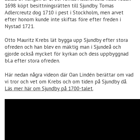
1698 köpt besittningsrätten till Sjundby. Tomas
Adlercreutz dog 1710 i pest i Stockholm, men arvet
efter honom kunde inte skiftas före efter freden i
Nystad 1721.
Otto Mauritz Krebs lät bygga upp Sjundby efter stora
ofreden och han blev en mäktig man i Sjundeå och
gjorde också mycket för kyrkan och dess uppbyggnad
bl.a efter stora ofreden.
Här nedan några videon där Oan Lindén berättar om vad
vi tror och vet om Krebs och om tiden på Sjundby då.
Läs mer här om Sjundby på 1700-talet.