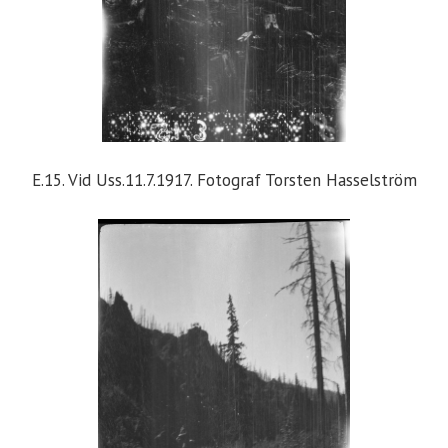
E.15. Vid Uss.11.7.1917. Fotograf Torsten Hasselström