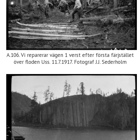
A.106. Vi reparerar vägen 1 verst efter första färjstället
över floden Uss. 11.7.1917. Fotograf J.J. Sederholm