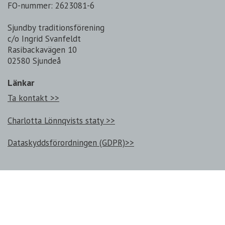
FO-nummer: 2623081-6
Sjundby traditionsförening
c/o Ingrid Svanfeldt
Rasibackavägen 10
02580 Sjundeå
Länkar
Ta kontakt >>
Charlotta Lönnqvists staty >>
Dataskyddsförordningen (GDPR)>>