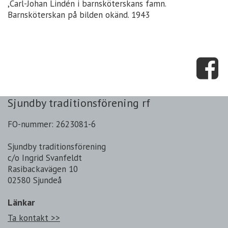
,Carl-Johan Lindén i barnsköterskans famn.
Barnsköterskan på bilden okänd. 1943
Sjundby traditionsförening rf
FO-nummer: 2623081-6
Sjundby traditionsförening
c/o Ingrid Svanfeldt
Rasibackavägen 10
02580 Sjundeå
Länkar
Ta kontakt >>