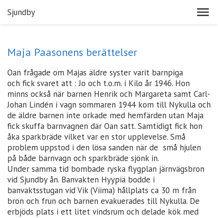
Sjundby
Maja Paasonens berättelser
Oan frågade om Majas äldre syster varit barnpiga
och fick svaret att : Jo och t.o.m. i Kilo år 1946. Hon
minns också när barnen Henrik och Margareta samt Carl-
Johan Lindén i vagn sommaren 1944 kom till Nykulla och
de äldre barnen inte orkade med hemfärden utan Maja
fick skuffa barnvagnen där Oan satt. Samtidigt fick hon
åka sparkbräde vilket var en stor upplevelse. Små
problem uppstod i den lösa sanden när de små hjulen
på både barnvagn och sparkbräde sjönk in.
Under samma tid bombade ryska flygplan järnvägsbron
vid Sjundby ån. Banvakten Hyypiä bodde i
banvaktsstugan vid Vik (Viima) hållplats ca 30 m från
bron och frun och barnen evakuerades till Nykulla. De
erbjöds plats i ett litet vindsrum och delade kök med