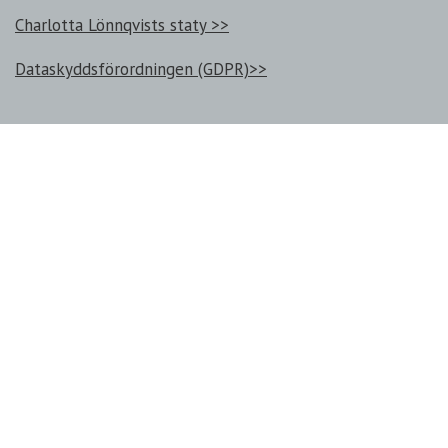
Charlotta Lönnqvists staty >>
Dataskyddsförordningen (GDPR)>>