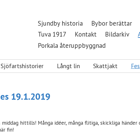
Sjundby historia
Bybor berättar
Tuva 1917
Kontakt
Bildarkiv
Porkala återuppbyggnad
Sjöfartshistorier
Långt lin
Skattjakt
Fes
des 19.1.2019
a middag hittills! Många idéer, många flitiga, skickliga hände
är fin!