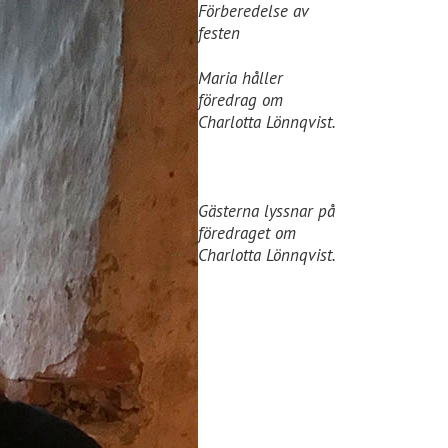
Förberedelse av
festen
Maria håller
föredrag om
Charlotta Lönnqvist.
Gästerna lyssnar på
föredraget om
Charlotta Lönnqvist.