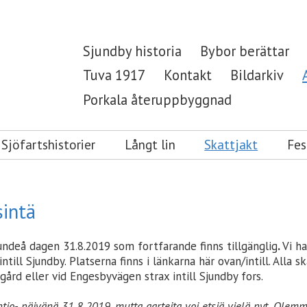
Sjundby historia
Bybor berättar
Tuva 1917
Kontakt
Bildarkiv
Porkala återuppbyggnad
Sjöfartshistorier
Långt lin
Skattjakt
Fes
sintä
undeå dagen 31.8.2019 som fortfarande finns tillgänglig
.
Vi ha
n intill Sjundby. Platserna finns i länkarna här ovan/intill. Al
gård eller vid Engesbyvägen strax intill Sjundby fors.
ntio- päivänä 31.8.2019, mutta aarteita voi etsiä vielä nyt. Olemme 