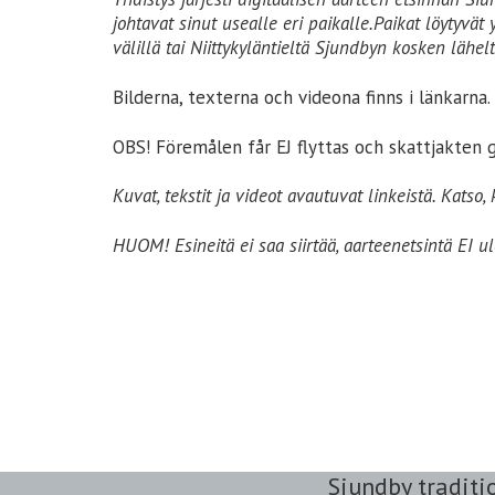
johtavat sinut usealle eri paikalle.Paikat löytyvät
välillä tai Niittykyläntieltä Sjundbyn kosken lähel
Bilderna, texterna och videona finns i länkarna.
OBS! Föremålen får EJ flyttas och skattjakten 
Kuvat, tekstit ja videot avautuvat linkeistä. Katso,
HUOM! Esineitä ei saa siirtää, aarteenetsintä EI ul
Sjundby traditi