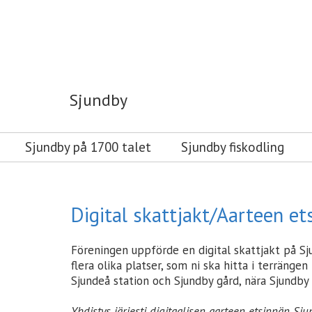
Sjundby
Sjundby
Sjundby på 1700 talet
Sjundby fiskodling
Digital skattjakt/Aarteen et
Föreningen uppförde en digital skattjakt på Sj
flera olika platser, som ni ska hitta i terränge
Sjundeå station och Sjundby gård, nära Sjundby 
Yhdistys järjesti digitaalisen aarteen etsinnän Siu