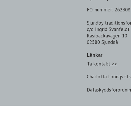
FO-nummer: 262308
Sjundby traditionsfö
c/o Ingrid Svanfeldt
Rasibackavägen 10
02580 Sjundeå
Länkar
Ta kontakt >>
Charlotta Lönnqvists
Dataskyddsförordni