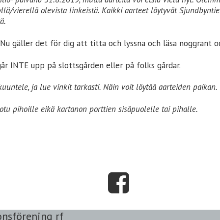
 yllä/vierellä olevista linkeistä. Kaikki aarteet löytyvät Sjundbyn
tä.
 Nu gäller det för dig att titta och lyssna och läsa noggrant 
går INTE upp på slottsgården eller på folks gårdar.
 kuuntele, ja lue vinkit tarkasti. Näin voit löytää aarteiden paikan.
otu pihoille eikä kartanon porttien sisäpuolelle tai pihalle.
onsförening rf