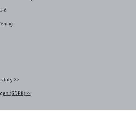
1-6
rening
 staty >>
ngen (GDPR)>>