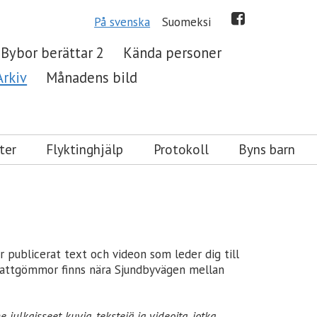
På svenska
Suomeksi
Bybor berättar 2
Kända personer
Arkiv
Månadens bild
ter
Flyktinghjälp
Protokoll
Byns barn
r publicerat text och videon som leder dig till
la skattgömmor finns nära Sjundbyvägen mellan
julkaisseet kuvia, tekstejä ja videoita, jotka