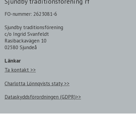
Sjundby traditionsförening rf
FO-nummer: 2623081-6
Sjundby traditionsförening
c/o Ingrid Svanfeldt
Rasibackavägen 10
02580 Sjundeå
Länkar
Ta kontakt >>
Charlotta Lönnqvists staty >>
Dataskyddsförordningen (GDPR)>>