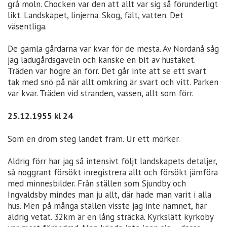
grå moln. Chocken var den att allt var sig så förunderligt
likt. Landskapet, linjerna. Skog, fält, vatten. Det
väsentliga.
De gamla gårdarna var kvar för de mesta. Av Nordanå såg
jag ladugårdsgaveln och kanske en bit av hustaket.
Träden var högre än förr. Det går inte att se ett svart
tak med snö på när allt omkring är svart och vitt. Parken
var kvar. Träden vid stranden, vassen, allt som förr.
25.12.1955 kl 24
Som en dröm steg landet fram. Ur ett mörker.
Aldrig förr har jag så intensivt följt landskapets detaljer,
så noggrant försökt inregistrera allt och försökt jämföra
med minnesbilder. Från ställen som Sjundby och
Ingvaldsby mindes man ju allt, där hade man varit i alla
hus. Men på många ställen visste jag inte namnet, har
aldrig vetat. 32km är en lång sträcka. Kyrkslätt kyrkoby