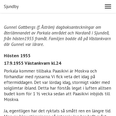
Sjundby
Gunnel Gottbergs (f. Åström) dagboksanteckningar om
återlämnandet av Porkala området och Nordanå i Sjundeå,
från hösten1955 framåt. Familjen bodde då på Västankvarn
där Gunnel var lärare.
Hösten 1955
17.9.1955 Västankvarn kl.24
Porkala kommer tillbaka. Paasikivi är Moskva och
förhandlar med ryssarna. Vi fick veta det idag på
eftermiddagen. Det var lördag idag, stormigt väder med
solglimtar ibland. Detta har förstås legat i luften alltsen
budet kom för 1 ½ vecka sedan att Paasikivi inbjöds till
Moskva.
Ja, egentligen har det ryktats så smått ren en längre tid.