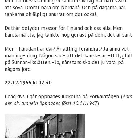
Men nu blev stämningen så intensiv. Jag har haft svårt
att sova. Drömt bara om Nordanå. Och på dagarna har
tankarna ohjälpligt snurrat om det också.
Dethär betyder massor för Finland och oss alla. Men
karelarna... Ja, jag tänkte nog genast på dem, det är sant.
Men - hurudant är där? Är allting förändrat? Ja ännu vet
man ingenting. Någon sade att det kanske är ett flygfält
på Sunnanvikslätten. - Ja, nånstans ska det ju vara, på
någons jord.
22.12.1955 kl 02.30
I dag dvs. i går öppnades luckorna på Porkalatågen. (
Anm.
den sk. tunneln öppnades först 10.11.1947
)