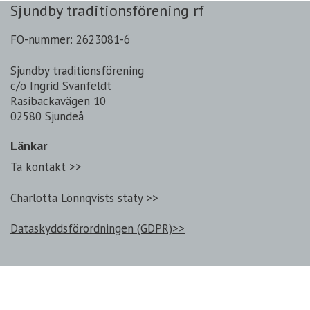
Sjundby traditionsförening rf
FO-nummer: 2623081-6
Sjundby traditionsförening
c/o Ingrid Svanfeldt
Rasibackavägen 10
02580 Sjundeå
Länkar
Ta kontakt >>
Charlotta Lönnqvists staty >>
Dataskyddsförordningen (GDPR)>>