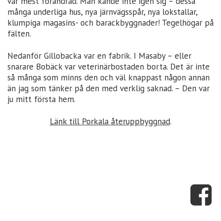
var mest förändrad. Man kände inte igen sig – dessa
många underliga hus, nya järnvägsspår, nya lokstallar,
klumpiga magasins- och barackbyggnader! Tegelhögar på
fälten.
Nedanför Gillobacka var en fabrik. I Masaby – eller
snarare Bobäck var veterinärbostaden borta. Det är inte
så många som minns den och väl knappast någon annan
än jag som tänker på den med verklig saknad. – Den var
ju mitt första hem.
Länk till Porkala återuppbyggnad
.