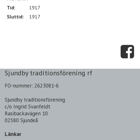
Tid:
1917
Sluttid:
1917
Sjundby traditionsförening rf
FO-nummer: 2623081-6
Sjundby traditionsförening
c/o Ingrid Svanfeldt
Rasibackavägen 10
02580 Sjundeå
Länkar