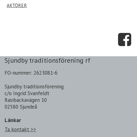
AKTÖRER
Sjundby traditionsförening rf
FO-nummer: 2623081-6
Sjundby traditionsförening
c/o Ingrid Svanfeldt
Rasibackavägen 10
02580 Sjundeå
Länkar
Ta kontakt >>