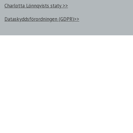
Charlotta Lönnqvists staty >>
Dataskyddsförordningen (GDPR)>>