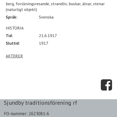
berg, forskningsresande, strandliv, buskar, älvar, stenar
(naturligt objekt)
Språk:
Svenska
HISTORIA
Tid:
21.6.1917
Sluttid:
1917
AKTÖRER
Sjundby traditionsförening rf
FO-nummer: 2623081-6