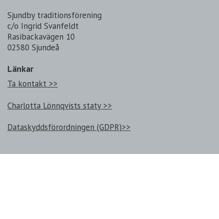
Sjundby traditionsförening
c/o Ingrid Svanfeldt
Rasibackavägen 10
02580 Sjundeå
Länkar
Ta kontakt >>
Charlotta Lönnqvists staty >>
Dataskyddsförordningen (GDPR)>>