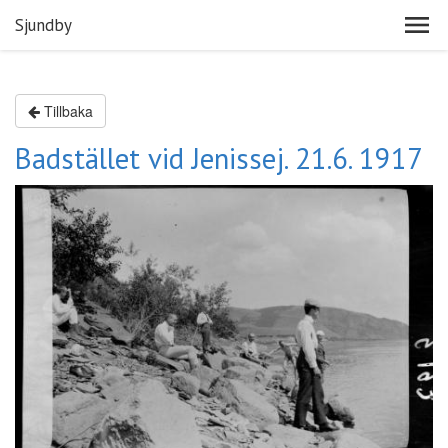
Sjundby
Tillbaka
Badstället vid Jenissej. 21.6. 1917