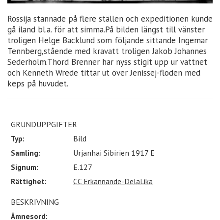
Rossija stannade på flere ställen och expeditionen kunde
gå iland bl.a. för att simma.På bilden längst till vänster
troligen Helge Backlund som följande sittande Ingemar
Tennberg,stående med kravatt troligen Jakob Johannes
Sederholm.Thord Brenner har nyss stigit upp ur vattnet
och Kenneth Wrede tittar ut över Jenissej-floden med
keps på huvudet.
GRUNDUPPGIFTER
Typ:
Bild
Samling:
Urjanhai Sibirien 1917 E
Signum:
E.127
Rättighet:
CC Erkännande-DelaLika
BESKRIVNING
Ämnesord: