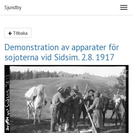
Sjundby
Tillbaka
Demonstration av apparater för
sojoterna vid Sidsim. 2.8. 1917