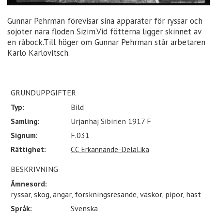
Gunnar Pehrman förevisar sina apparater för ryssar och
sojoter nära floden Sizim.Vid fötterna ligger skinnet av
en råbock.Till höger om Gunnar Pehrman står arbetaren
Karlo Karlovitsch.
GRUNDUPPGIFTER
Typ:
Bild
Samling:
Urjanhaj Sibirien 1917 F
Signum:
F.031
Rättighet:
CC Erkännande-DelaLika
BESKRIVNING
Ämnesord:
ryssar, skog, ängar, forskningsresande, väskor, pipor, häst
Språk:
Svenska