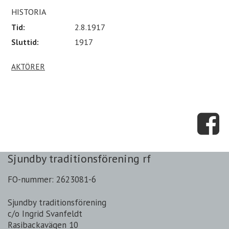
HISTORIA
Tid:
2.8.1917
Sluttid:
1917
AKTÖRER
Sjundby traditionsförening rf
FO-nummer: 2623081-6
Sjundby traditionsförening
c/o Ingrid Svanfeldt
Rasibackavägen 10