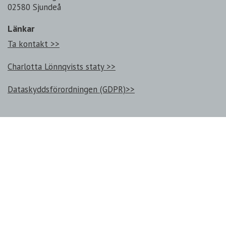
02580 Sjundeå
Länkar
Ta kontakt >>
Charlotta Lönnqvists staty >>
Dataskyddsförordningen (GDPR)>>