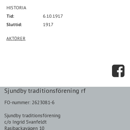
HISTORIA
Tid:
6.10.1917
Sluttid:
1917
AKTÖRER
Sjundby traditionsförening rf
FO-nummer: 2623081-6
Sjundby traditionsförening
c/o Ingrid Svanfeldt
Rasibackavägen 10