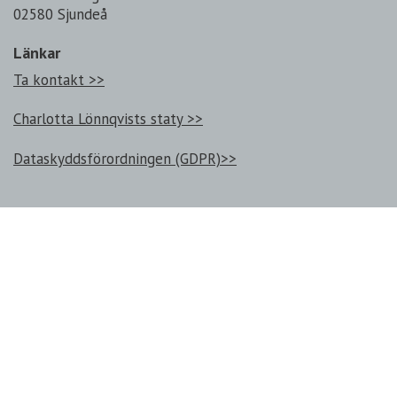
02580 Sjundeå
Länkar
Ta kontakt >>
Charlotta Lönnqvists staty >>
Dataskyddsförordningen (GDPR)>>