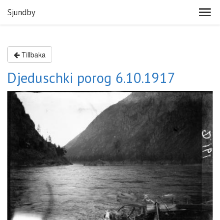
Sjundby
Tillbaka
Djeduschki porog 6.10.1917