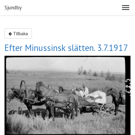
Sjundby
Tillbaka
Efter Minussinsk slätten. 3.7.1917