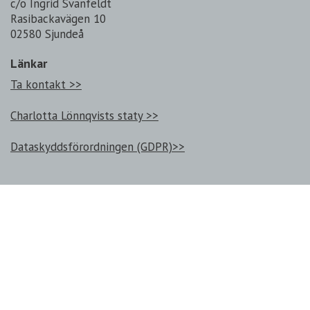
c/o Ingrid Svanfeldt
Rasibackavägen 10
02580 Sjundeå
Länkar
Ta kontakt >>
Charlotta Lönnqvists staty >>
Dataskyddsförordningen (GDPR)>>