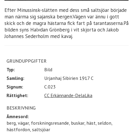
Efter Minussinsk-slätten med dess små saltsjöar började
man närma sig sajanska bergen.Vägen var ännu i gott
skick och de magra hästarna fick fart på tarantasserna.På
bilden syns Halvdan Grönberg i vit skjorta och Jakob
Johannes Sederholm med kavaj.
GRUNDUPPGIFTER
Typ:
Bild
Samling:
Urjanhaj Sibirien 1917 C
Signum:
C.023
Rättighet:
CC Erkännande-DelaLika
BESKRIVNING
Ämnesord:
berg, vägar, forskningsresande, buskar, häst, seldon,
hästfordon, saltsjöar