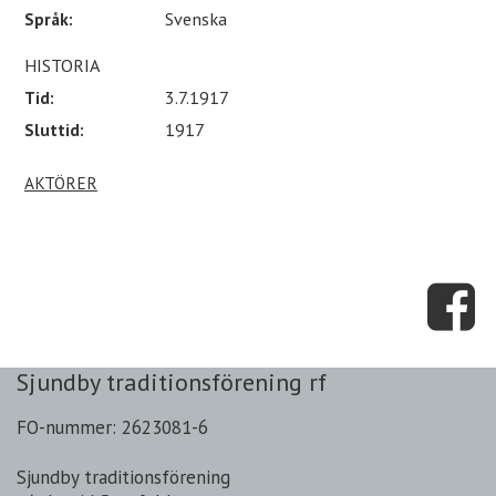
Språk:
Svenska
HISTORIA
Tid:
3.7.1917
Sluttid:
1917
AKTÖRER
Sjundby traditionsförening rf
FO-nummer: 2623081-6
Sjundby traditionsförening