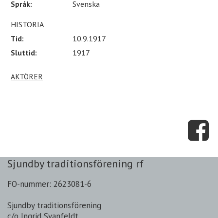
Språk:
Svenska
HISTORIA
Tid:
10.9.1917
Sluttid:
1917
AKTÖRER
Sjundby traditionsförening rf
FO-nummer: 2623081-6
Sjundby traditionsförening
c/o Ingrid Svanfeldt