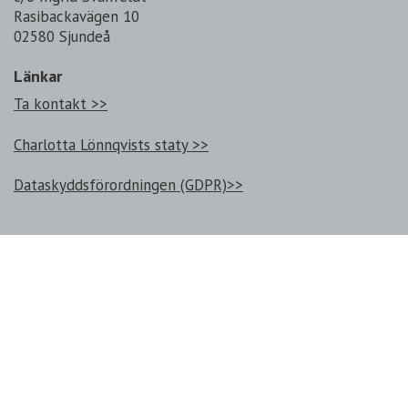
Rasibackavägen 10
02580 Sjundeå
Länkar
Ta kontakt >>
Charlotta Lönnqvists staty >>
Dataskyddsförordningen (GDPR)>>