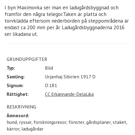
I byn Maximovka ser man en ladugårdsbyggnad och
framför den några telegor.Taken är platta och
torvklädda eftersom nederbörden på steppområdena är
endast ca 200 mm per år. Ladugårdsbyggnaderna 2016
ser likadana ut.
GRUNDUPPGIFTER
Typ:
Bild
Samling:
Urjanhaj Sibirien 1917 D
Signum:
D.181
Rättighet:
CC Erkännande-DelaLika
BESKRIVNING
Ämnesord:
hund, ryssar, forskningsresor, fönster, gårdsplaner, staket,
kärror, ladugårdar