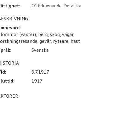
Rättighet:
CC Erkännande-DelaLika
BESKRIVNING
Ämnesord:
lommor (växter), berg, skog, vägar,
orskningsresande, gevär, ryttare, häst
Språk:
Svenska
HISTORIA
id:
8.7.1917
luttid:
1917
AKTÖRER