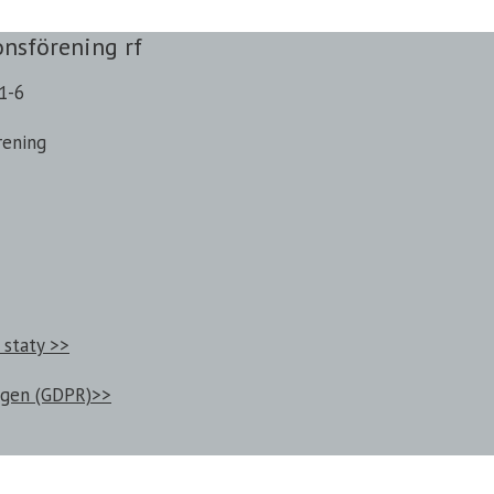
onsförening rf
1-6
rening
 staty >>
ngen (GDPR)>>