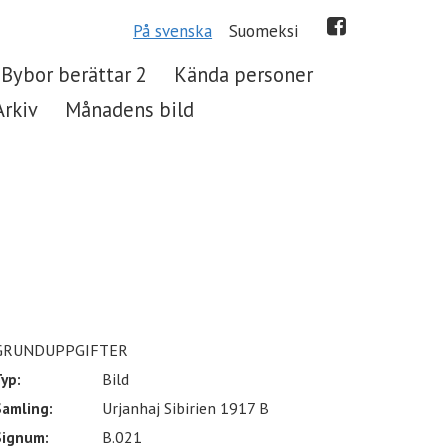
På svenska
Suomeksi
Bybor berättar 2
Kända personer
Arkiv
Månadens bild
GRUNDUPPGIFTER
yp:
Bild
Samling:
Urjanhaj Sibirien 1917 B
Signum:
B.021