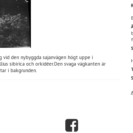
b
f
g vid den nybyggda sajanvägen högt uppe i
ius sibirica och orkidéer.Den svaga vägkanten är
T
ar i bakgrunden.
S