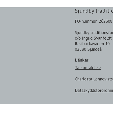
Sjundby traditi
FO-nummer: 262308
Sjundby traditionsfö
c/o Ingrid Svanfeldt
Rasibackavägen 10
02580 Sjundeå
Länkar
Ta kontakt >>
Charlotta Lönnqvists
Dataskyddsförordni