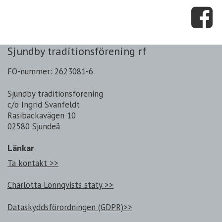
Sjundby traditionsförening rf
FO-nummer: 2623081-6
Sjundby traditionsförening
c/o Ingrid Svanfeldt
Rasibackavägen 10
02580 Sjundeå
Länkar
Ta kontakt >>
Charlotta Lönnqvists staty >>
Dataskyddsförordningen (GDPR)>>