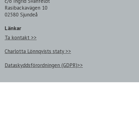
c/o Ingrid Svanfeldt
Rasibackavägen 10
02580 Sjundeå
Länkar
Ta kontakt >>
Charlotta Lönnqvists staty >>
Dataskyddsförordningen (GDPR)>>