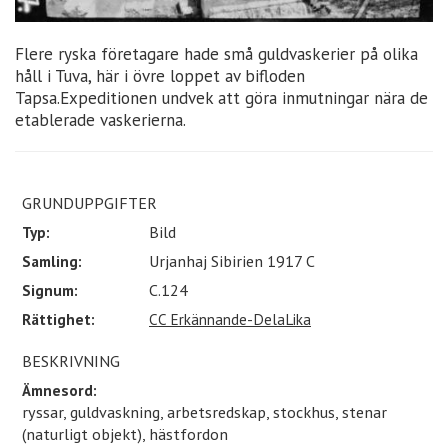
Flere ryska företagare hade små guldvaskerier på olika
håll i Tuva, här i övre loppet av bifloden
Tapsa.Expeditionen undvek att göra inmutningar nära de
etablerade vaskerierna.
GRUNDUPPGIFTER
Typ:
Bild
Samling:
Urjanhaj Sibirien 1917 C
Signum:
C.124
Rättighet:
CC Erkännande-DelaLika
BESKRIVNING
Ämnesord:
ryssar, guldvaskning, arbetsredskap, stockhus, stenar
(naturligt objekt), hästfordon