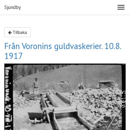
Sjundby
Tillbaka
Från Voronins guldvaskerier. 10.8.
1917