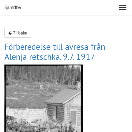
Sjundby
Tillbaka
Förberedelse till avresa från
Alenja retschka. 9.7. 1917