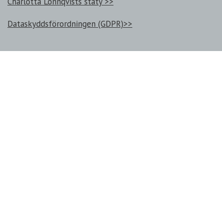
Charlotta Lönnqvists staty >>
Dataskyddsförordningen (GDPR)>>