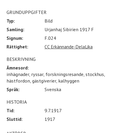
GRUNDUPPGIFTER
Typ:
Bild
Samling:
Urjanhaj Sibirien 1917 F
Signum:
F.024
Rättighet:
CC Erkännande-DelaLika
BESKRIVNING
Ämnesord:
inhägnader, ryssar, forskningsresande, stockhus,
hästfordon, gästgiverier, kalhyggen
Språk:
Svenska
HISTORIA
Tid:
9.7.1917
Sluttid:
1917