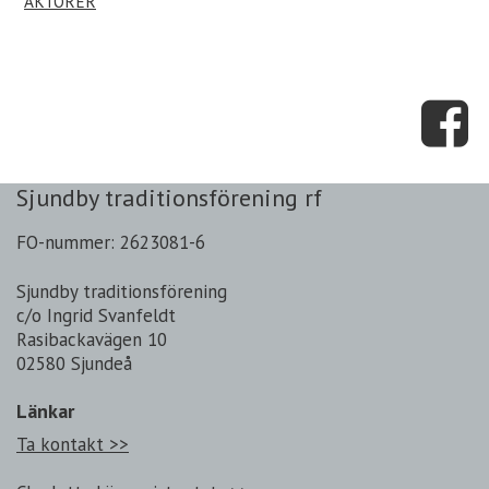
AKTÖRER
Sjundby traditionsförening rf
FO-nummer: 2623081-6
Sjundby traditionsförening
c/o Ingrid Svanfeldt
Rasibackavägen 10
02580 Sjundeå
Länkar
Ta kontakt >>