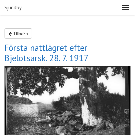
Sjundby
Tillbaka
Första nattlägret efter
Bjelotsarsk. 28. 7. 1917