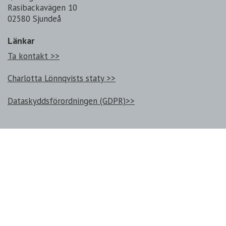
Rasibackavägen 10
02580 Sjundeå
Länkar
Ta kontakt >>
Charlotta Lönnqvists staty >>
Dataskyddsförordningen (GDPR)>>