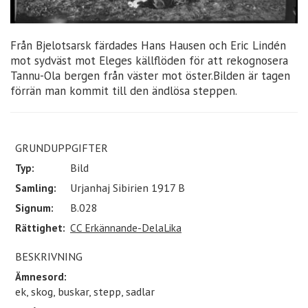
Från Bjelotsarsk färdades Hans Hausen och Eric Lindén
mot sydväst mot Eleges källflöden för att rekognosera
Tannu-Ola bergen från väster mot öster.Bilden är tagen
förrän man kommit till den ändlösa steppen.
GRUNDUPPGIFTER
Typ:
Bild
Samling:
Urjanhaj Sibirien 1917 B
Signum:
B.028
Rättighet:
CC Erkännande-DelaLika
BESKRIVNING
Ämnesord:
ek, skog, buskar, stepp, sadlar