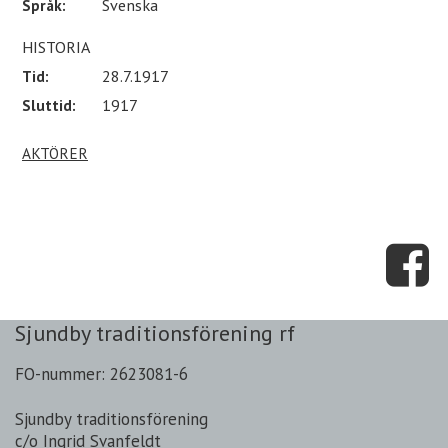
Språk:
Svenska
HISTORIA
Tid:
28.7.1917
Sluttid:
1917
AKTÖRER
Sjundby traditionsförening rf
FO-nummer: 2623081-6
Sjundby traditionsförening
c/o Ingrid Svanfeldt