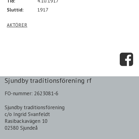
Tid:
4.10.1917
Sluttid:
1917
AKTÖRER
Sjundby traditionsförening rf
FO-nummer: 2623081-6
Sjundby traditionsförening
c/o Ingrid Svanfeldt
Rasibackavägen 10
02580 Sjundeå