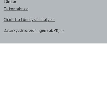
Länkar
Ta kontakt >>
Charlotta Lönnqvists staty >>
Dataskyddsförordningen (GDPR)>>