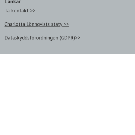
Länkar
Ta kontakt >>
Charlotta Lönnqvists staty >>
Dataskyddsförordningen (GDPR)>>