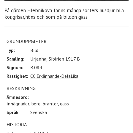
På gården Hlebnikova fanns många sorters husdjur bl.a
kor,grisar,höns och som på bilden gäss.
GRUNDUPPGIFTER
Typ:
Bild
Samling:
Urjanhaj Sibirien 1917 B
Signum:
B.084
Rättighet:
CC Erkännande-DelaLika
BESKRIVNING
Ämnesord:
inhägnader, berg, branter, gäss
Språk:
Svenska
HISTORIA