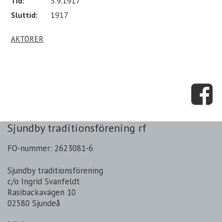
Tid:
5.9.1917
Sluttid:
1917
AKTÖRER
Sjundby traditionsförening rf
FO-nummer: 2623081-6
Sjundby traditionsförening
c/o Ingrid Svanfeldt
Rasibackavägen 10
02580 Sjundeå