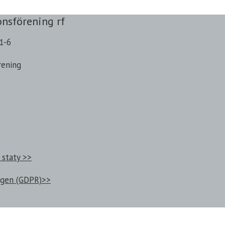
onsförening rf
1-6
rening
 staty >>
ngen (GDPR)>>