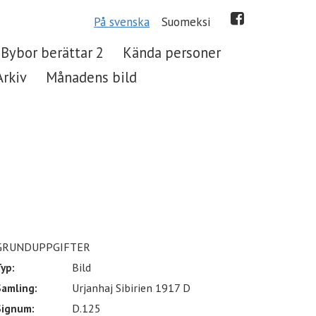
På svenska
Suomeksi
Bybor berättar 2
Kända personer
Arkiv
Månadens bild
GRUNDUPPGIFTER
yp:
Bild
Samling:
Urjanhaj Sibirien 1917 D
Signum:
D.125