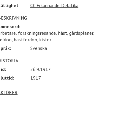
Rättighet:
CC Erkännande-DelaLika
BESKRIVNING
Ämnesord:
rbetare, forskningsresande, häst, gårdsplaner,
eldon, hästfordon, kistor
Språk:
Svenska
HISTORIA
id:
26.9.1917
luttid:
1917
AKTÖRER