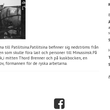
a
s
ill Patilitsina.Patilitsina befinner sig nedströms från
n som skulle föra last och personer till Minussinsk.På
T
ck,i mitten Thord Brenner och på kuskbocken, en
nov, förmannen för de ryska arbetarna.
S