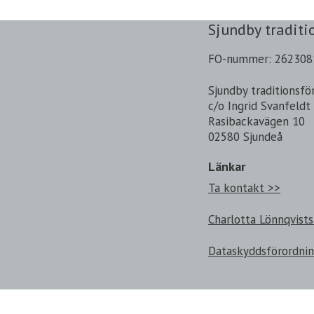
Sjundby traditi
FO-nummer: 262308
Sjundby traditionsfö
c/o Ingrid Svanfeldt
Rasibackavägen 10
02580 Sjundeå
Länkar
Ta kontakt >>
Charlotta Lönnqvists
Dataskyddsförordni