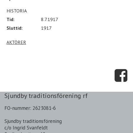
HISTORIA
Tid:
8.7.1917
Sluttid:
1917
AKTÖRER
Sjundby traditionsförening rf
FO-nummer: 2623081-6
Sjundby traditionsförening
c/o Ingrid Svanfeldt