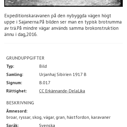
Expeditionskaravanen på den nybyggda vägen högt
uppe i Sajanerna.På bilden ser man en typisk brotrumma
av trä.På mindre vägar används samma brokonstruktion
ännu i dag,2016.
GRUNDUPPGIFTER
Typ:
Bild
Samling:
Urjanhaj Sibirien 1917 B
Signum:
B.017
Rättighet:
CC Erkännande-DelaLika
BESKRIVNING
Ämnesord:
broar, ryssar, skog, vägar, gran, hästfordon, karavaner
Språk:
Svenska