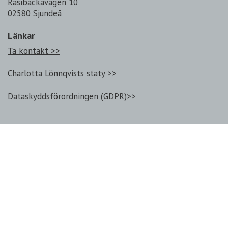
Rasibackavägen 10
02580 Sjundeå
Länkar
Ta kontakt >>
Charlotta Lönnqvists staty >>
Dataskyddsförordningen (GDPR)>>