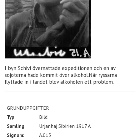
I byn Schivi övernattade expeditionen och en av
sojoterna hade kommit över alkohol.När ryssarna
flyttade in i landet blev alkoholen ett problem.
GRUNDUPPGIFTER
Typ:
Bild
Samling:
Urjanhaj Sibirien 1917 A
Signum:
A.015