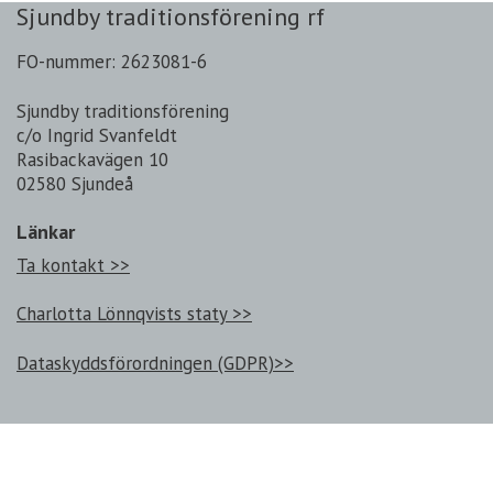
Sjundby traditionsförening rf
FO-nummer: 2623081-6
Sjundby traditionsförening
c/o Ingrid Svanfeldt
Rasibackavägen 10
02580 Sjundeå
Länkar
Ta kontakt >>
Charlotta Lönnqvists staty >>
Dataskyddsförordningen (GDPR)>>