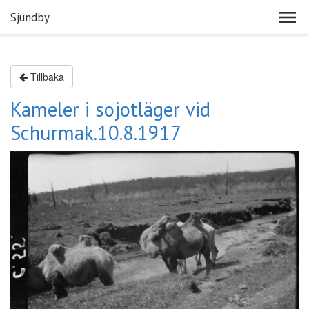
Sjundby
Tillbaka
Kameler i sojotläger vid
Schurmak.10.8.1917