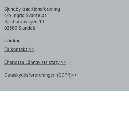
Sjundby traditionsförening
c/o Ingrid Svanfeldt
Rasibackavägen 10
02580 Sjundeå
Länkar
Ta kontakt >>
Charlotta Lönnqvists staty >>
Dataskyddsförordningen (GDPR)>>