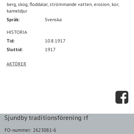
berg, skog, floddalar, strömmande vatten, erosion, kor,
kameldjur
Språk:
Svenska
HISTORIA
Tid:
10.8.1917
Sluttid:
1917
AKTÖRER
Sjundby traditionsförening rf
FO-nummer: 2623081-6