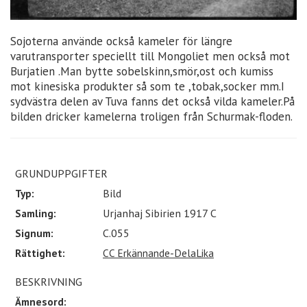
Sojoterna använde också kameler för längre
varutransporter speciellt till Mongoliet men också mot
Burjatien .Man bytte sobelskinn,smör,ost och kumiss
mot kinesiska produkter så som te ,tobak,socker mm.I
sydvästra delen av Tuva fanns det också vilda kameler.På
bilden dricker kamelerna troligen från Schurmak-floden.
GRUNDUPPGIFTER
Typ:
Bild
Samling:
Urjanhaj Sibirien 1917 C
Signum:
C.055
Rättighet:
CC Erkännande-DelaLika
BESKRIVNING
Ämnesord: