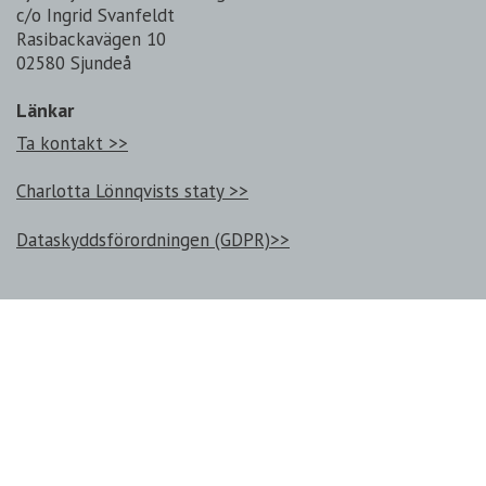
c/o Ingrid Svanfeldt
Rasibackavägen 10
02580 Sjundeå
Länkar
Ta kontakt >>
Charlotta Lönnqvists staty >>
Dataskyddsförordningen (GDPR)>>