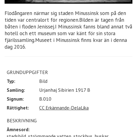
Flodångaren närmar sig staden Minussinsk som på den
tiden var centralort för regionen.Bilden är tagen från
båten i floden Jenissej.I Minussinsk fanns bland annat två
hotell och ett museum som var känt för sin stora
fjärilssamling.Museet i Minussinsk finns kvar än i denna
dag 2016.
GRUNDUPPGIFTER
Typ:
Bild
Samling:
Urjanhaj Sibirien 1917 B
Signum:
B.010
Rättighet:
CC Erkännande-DelaLika
BESKRIVNING
Ämnesord:
stadsbild, strömmande vatten, stockhus, buskar