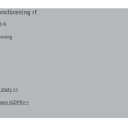
onsförening rf
1-6
rening
 staty >>
ngen (GDPR)>>