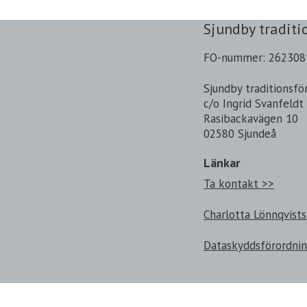
Sjundby traditi
FO-nummer: 262308
Sjundby traditionsfö
c/o Ingrid Svanfeldt
Rasibackavägen 10
02580 Sjundeå
Länkar
Ta kontakt >>
Charlotta Lönnqvists
Dataskyddsförordni