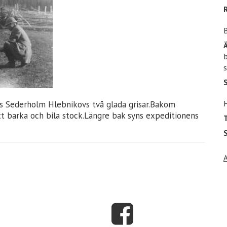
b
s
s Sederholm Hlebnikovs två glada grisar.Bakom
tt barka och bila stock.Längre bak syns expeditionens
T
S