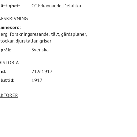
Rättighet:
CC Erkännande-DelaLika
BESKRIVNING
Ämnesord:
erg, forskningsresande, tält, gårdsplaner,
tockar, djurstallar, grisar
Språk:
Svenska
HISTORIA
id:
21.9.1917
luttid:
1917
AKTÖRER