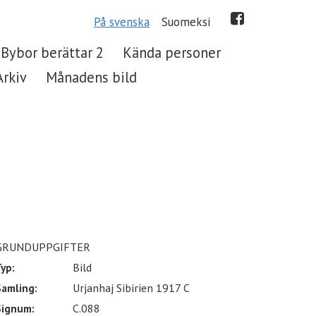
På svenska
Suomeksi
Bybor berättar 2
Kända personer
Arkiv
Månadens bild
GRUNDUPPGIFTER
yp:
Bild
Samling:
Urjanhaj Sibirien 1917 C
Signum:
C.088