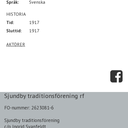
Språk:
Svenska
HISTORIA
Tid:
1917
Sluttid:
1917
AKTÖRER
Sjundby traditionsförening rf
FO-nummer: 2623081-6
Sjundby traditionsförening
c/o Ingrid Svanfeldt