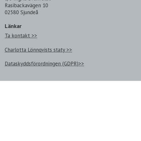
Rasibackavägen 10
02580 Sjundeå
Länkar
Ta kontakt >>
Charlotta Lönnqvists staty >>
Dataskyddsförordningen (GDPR)>>