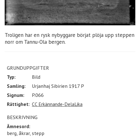
Troligen har en rysk nybyggare börjat plöja upp steppen
norr om Tannu-Ola bergen.
GRUNDUPPGIFTER
Typ:
Bild
Samling:
Urjanhaj Sibirien 1917 P
Signum:
P.066
Rättighet:
CC Erkännande-DelaLika
BESKRIVNING
Ämnesord:
berg, åkrar, stepp