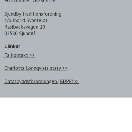
FO-nummer: 2623081-6
Sjundby traditionsförening
c/o Ingrid Svanfeldt
Rasibackavägen 10
02580 Sjundeå
Länkar
Ta kontakt >>
Charlotta Lönnqvists staty >>
Dataskyddsförordningen (GDPR)>>