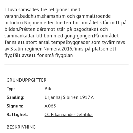
I Tuva samsades tre religioner med
varann,buddhism,shamanism och gammaltroende
ortodoxi.Nojonen eller fursten för området står mitt på
bilden.Prästen däremot står på pagodtaket och
sammankallar till bön med gong-gongen.På området
fanns ett stort antal tempelbyggnader som tyvärr revs
av Stalin-regimen.Numera,2016,finns på platsen ett
flygfält avsett för små flygplan.
GRUNDUPPGIFTER
Typ:
Bild
Samling:
Urjanhaj Sibirien 1917 A
Signum:
A.065
Rättighet:
CC Erkännande-DelaLika
BESKRIVNING