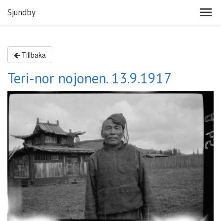
Sjundby
Tillbaka
Teri-nor nojonen. 13.9.1917