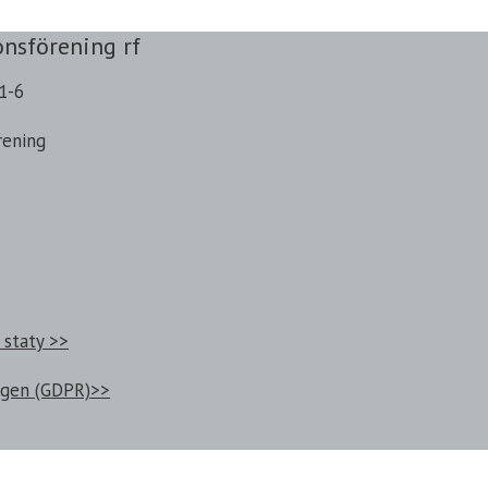
onsförening rf
1-6
rening
 staty >>
ngen (GDPR)>>