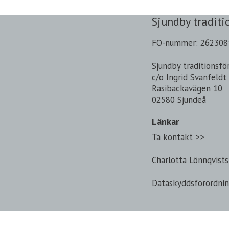
Sjundby traditi
FO-nummer: 262308
Sjundby traditionsfö
c/o Ingrid Svanfeldt
Rasibackavägen 10
02580 Sjundeå
Länkar
Ta kontakt >>
Charlotta Lönnqvists
Dataskyddsförordni