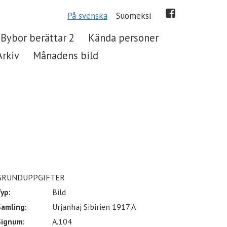
På svenska
Suomeksi
Bybor berättar 2
Kända personer
Arkiv
Månadens bild
GRUNDUPPGIFTER
yp:
Bild
Samling:
Urjanhaj Sibirien 1917 A
Signum:
A.104