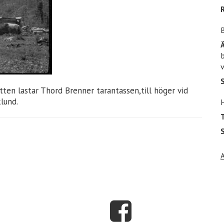
b
v
tten lastar Thord Brenner tarantassen,till höger vid
lund.
T
S