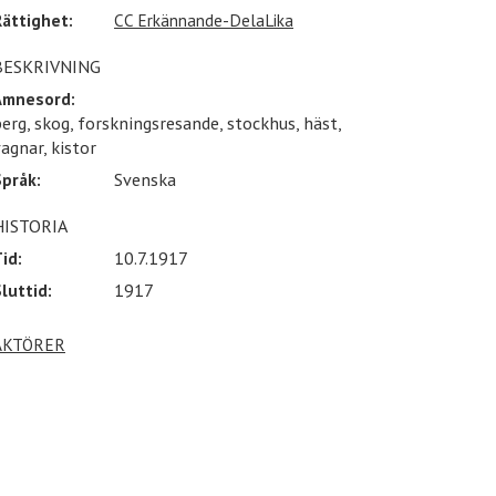
Rättighet:
CC Erkännande-DelaLika
BESKRIVNING
Ämnesord:
erg, skog, forskningsresande, stockhus, häst,
agnar, kistor
Språk:
Svenska
HISTORIA
id:
10.7.1917
luttid:
1917
AKTÖRER