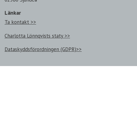
Länkar
Ta kontakt >>
Charlotta Lönnqvists staty >>
Dataskyddsförordningen (GDPR)>>