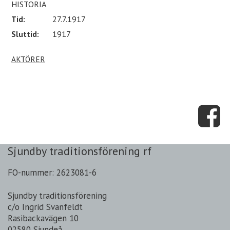
HISTORIA
Tid:
27.7.1917
Sluttid:
1917
AKTÖRER
Sjundby traditionsförening rf
FO-nummer: 2623081-6
Sjundby traditionsförening
c/o Ingrid Svanfeldt
Rasibackavägen 10
02580 Sjundeå