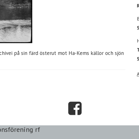
T
chivei på sin färd österut mot Ha-Kems källor och sjön
S
onsförening rf