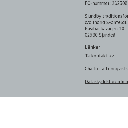
FO-nummer: 262308
Sjundby traditionsfö
c/o Ingrid Svanfeldt
Rasibackavägen 10
02580 Sjundeå
Länkar
Ta kontakt >>
Charlotta Lönnqvists
Dataskyddsförordni