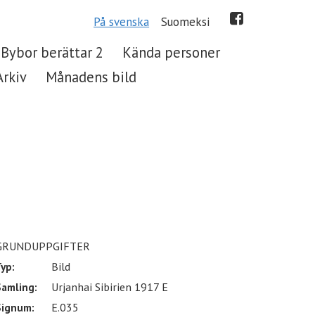
På svenska
Suomeksi
Bybor berättar 2
Kända personer
Arkiv
Månadens bild
GRUNDUPPGIFTER
yp:
Bild
Samling:
Urjanhai Sibirien 1917 E
Signum:
E.035