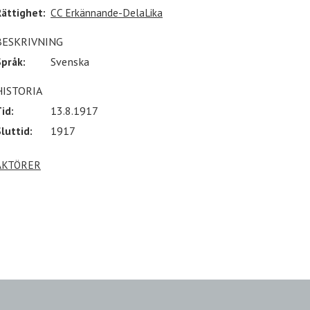
Rättighet:
CC Erkännande-DelaLika
BESKRIVNING
Språk:
Svenska
HISTORIA
id:
13.8.1917
luttid:
1917
AKTÖRER