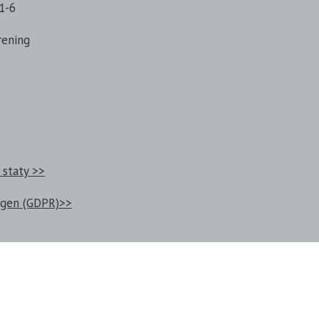
1-6
rening
 staty >>
ngen (GDPR)>>