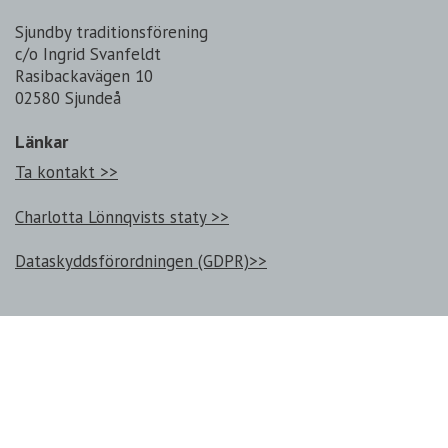
Sjundby traditionsförening
c/o Ingrid Svanfeldt
Rasibackavägen 10
02580 Sjundeå
Länkar
Ta kontakt >>
Charlotta Lönnqvists staty >>
Dataskyddsförordningen (GDPR)>>