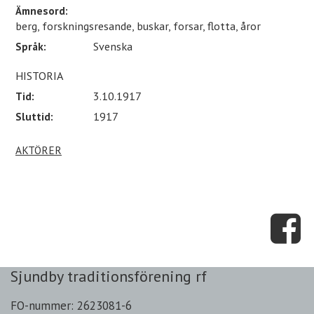
Ämnesord:
berg, forskningsresande, buskar, forsar, flotta, åror
Språk:
Svenska
HISTORIA
Tid:
3.10.1917
Sluttid:
1917
AKTÖRER
Sjundby traditionsförening rf
FO-nummer: 2623081-6