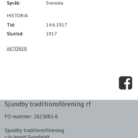
Språk:
Svenska
HISTORIA
Tid:
14.6.1917
Sluttid:
1917
AKTÖRER
Sjundby traditionsförening rf
FO-nummer: 2623081-6
Sjundby traditionsförening
c/o Ingrid Svanfeldt