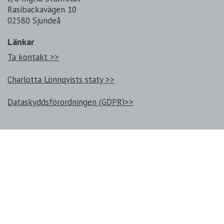
Rasibackavägen 10
02580 Sjundeå
Länkar
Ta kontakt >>
Charlotta Lönnqvists staty >>
Dataskyddsförordningen (GDPR)>>