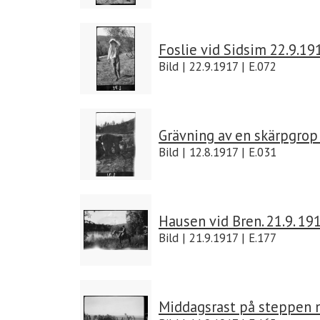
Foslie vid Sidsim 22.9.19
Bild | 22.9.1917 | E.072
Grävning av en skärpgrop 
Bild | 12.8.1917 | E.031
Hausen vid Bren. 21.9. 19
Bild | 21.9.1917 | E.177
Middagsrast på steppen nä