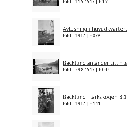
Bild | 11.9.1917 | E.165
Avlusning i huvudkvarter
Bild | 1917 | E.078
Backlund anländer till H
Bild | 29.8.1917 | E.043
Backlund i lärkskogen. 8.
Bild | 1917 | E.141