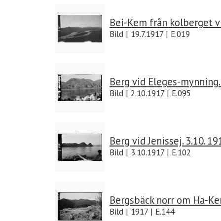
Bei-Kem från kolberget vi
Bild | 19.7.1917 | E.019
Berg vid Eleges-mynning. 
Bild | 2.10.1917 | E.095
Berg vid Jenissej. 3.10. 19
Bild | 3.10.1917 | E.102
Bergsbäck norr om Ha-Ke
Bild | 1917 | E.144