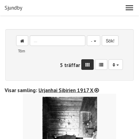
Sjundby
-
Sök!
Töm
5 träffar
Visar samling:
Urjanhai Sibirien 1917 X