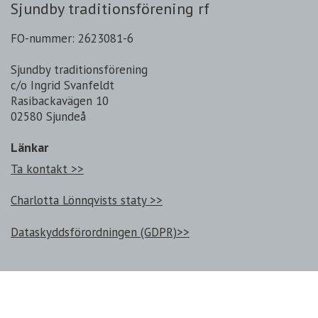
Sjundby traditionsförening rf
FO-nummer: 2623081-6
Sjundby traditionsförening
c/o Ingrid Svanfeldt
Rasibackavägen 10
02580 Sjundeå
Länkar
Ta kontakt >>
Charlotta Lönnqvists staty >>
Dataskyddsförordningen (GDPR)>>