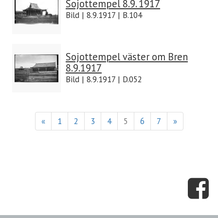
Sojottempel 8.9. 1917
Bild | 8.9.1917 | B.104
Sojottempel väster om Bren
8.9.1917
Bild | 8.9.1917 | D.052
«
1
2
3
4
5
6
7
»