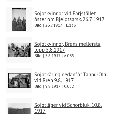
Sojotkvinnor vid Färjstället
öster om Bjelotsarsk. 26.7. 1917
Bild | 26.7.1917 | E.133
Sojotkvinnor, Brens mellersta
lopp 5.8.1917
Bild | 5.8.1917 | A.035
Sojotkäring nedanför Tannu-Ola
vid Bren 9.8. 1917
Bild | 9.8.1917 | C.052
Sojotläger vid Schorbluk. 10.8.
1917