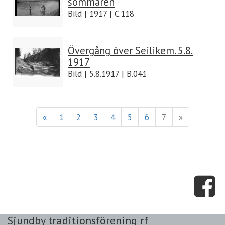
sommaren
Bild | 1917 | C.118
Övergång över Seilikem. 5.8.
1917
Bild | 5.8.1917 | B.041
«
1
2
3
4
5
6
7
»
Sjundby traditionsförening rf